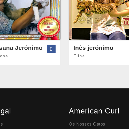
sana Jerónimo
Inês jerónimo
osa
Filha
gal
American Curl
os
Os Nossos Gatos