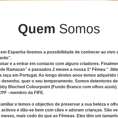
Quem
Somos
 em Espanha tivemos a possibilidade de conhecer ao vivo 
ardo”.
sar e a entrar em contacto com alguns criadores. Finalm
s de Ramazan” e passados 2 meses a nossa 1º Fêmea “ Jitt
ta raça em Portugal. Ao longo destes anos temos adquirid
de desenho, quer o seu temperamento. Somos detentores de
tabby Bloched Colourpoint (Fundo Branco com olhos azuis)
o CPF –membro da FIFE.
iliar e temos o objectivo de preservar a sua beleza e olh
es, activos e dão-se bem com cães e adoram crianças. São 
meses, mais cedo do que as Fêmeas. Eles têm um tamanho