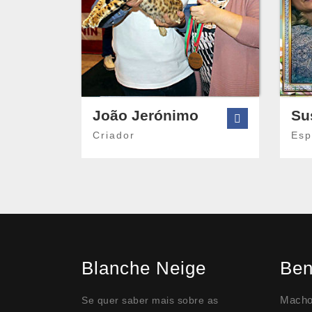
João Jerónimo
Su
Criador
Esp
Blanche Neige
Ben
Mach
Se quer saber mais sobre as