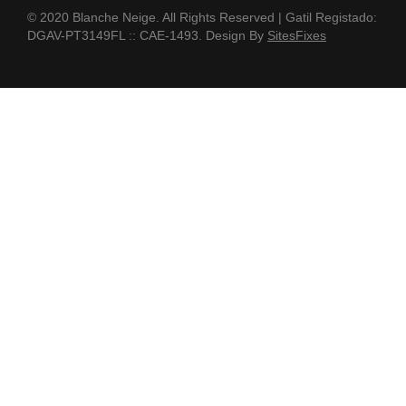
© 2020 Blanche Neige. All Rights Reserved | Gatil Registado:
DGAV-PT3149FL :: CAE-1493. Design By
SitesFixes